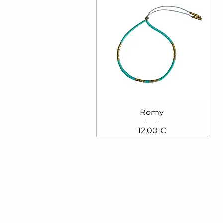
Aperçu rapide
Romy
Prix
12,00 €