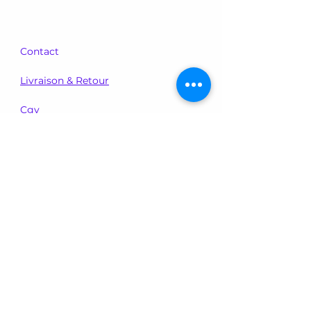
Contact
Livraison & Retour
Cgv
Email:
carolinedemaicreations@gmail.com
Téléphone:
06.37.36.35.35