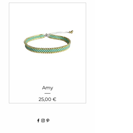
Amy
Prix
25,00 €