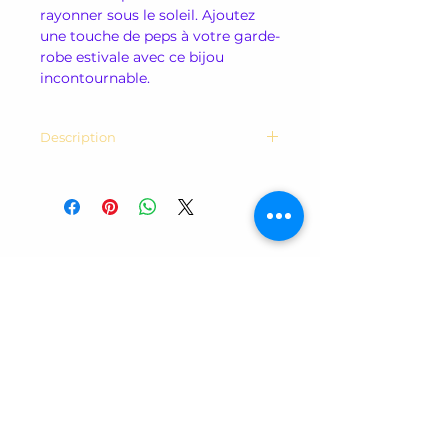
rayonner sous le soleil. Ajoutez
une touche de peps à votre garde-
robe estivale avec ce bijou
incontournable.
Description
Longueur 140mm , convient aux
poignets de 14 à 20cm. Composé
de perles de verres teintées dans
la masse. Fermé par un lien
coulissant et perles dorée.
Contact
Livraison & Retour